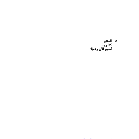
المنتج
كتالوجنا
أصبح الآن رقميًا!