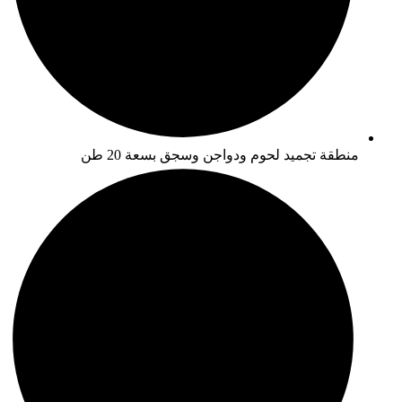
منطقة تجميد لحوم ودواجن وسجق بسعة 20 طن