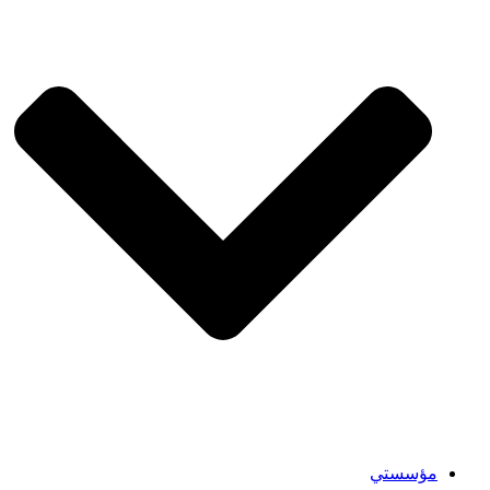
مؤسستي