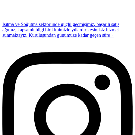
Isıtma ve Soğutma sektöründe güçlü geçmişimiz, başarılı satış
ağımız, kapsamlı bilgi birikimimizle yıllardır kesintisiz hizmet
sunmaktayız. Kuruluşundan günümüze kadar geçen süre »