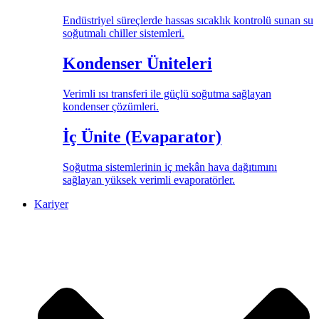
Endüstriyel süreçlerde hassas sıcaklık kontrolü sunan su
soğutmalı chiller sistemleri.
Kondenser Üniteleri
Verimli ısı transferi ile güçlü soğutma sağlayan
kondenser çözümleri.
İç Ünite (Evaparator)
Soğutma sistemlerinin iç mekân hava dağıtımını
sağlayan yüksek verimli evaporatörler.
Kariyer