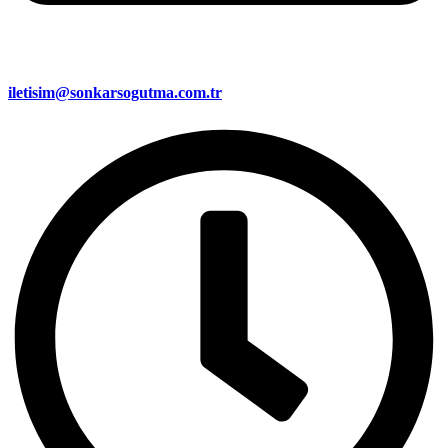
iletisim@sonkarsogutma.com.tr​