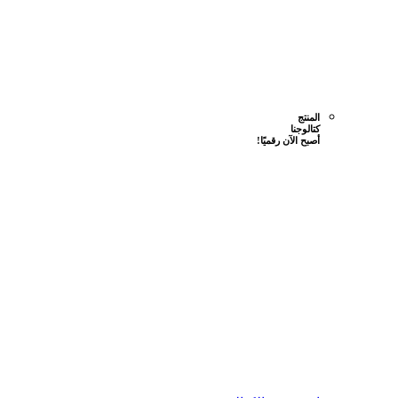
المنتج
كتالوجنا
أصبح الآن رقميًا!