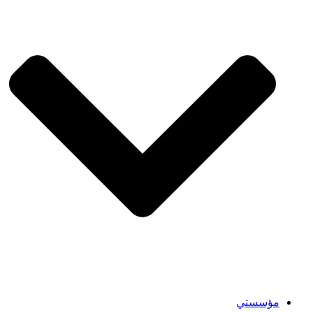
مؤسستي