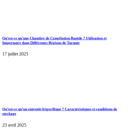
Qu’est-ce qu’une Chambre de Congélation Rapide ? Utilisation et
Importance dans Différentes Régions de Turquie
17 juillet 2025
Qu’est-ce qu’un entrepôt frigorifique ? Caractéristiques et conditions de
stockage
23 avril 2025