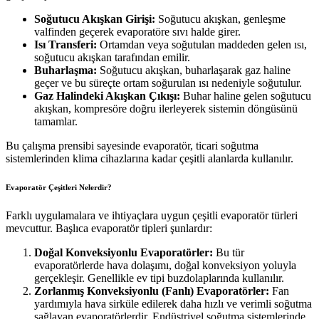
Soğutucu Akışkan Girişi:
Soğutucu akışkan, genleşme
valfinden geçerek evaporatöre sıvı halde girer.
Isı Transferi:
Ortamdan veya soğutulan maddeden gelen ısı,
soğutucu akışkan tarafından emilir.
Buharlaşma:
Soğutucu akışkan, buharlaşarak gaz haline
geçer ve bu süreçte ortam soğurulan ısı nedeniyle soğutulur.
Gaz Halindeki Akışkan Çıkışı:
Buhar haline gelen soğutucu
akışkan, kompresöre doğru ilerleyerek sistemin döngüsünü
tamamlar.
Bu çalışma prensibi sayesinde evaporatör, ticari soğutma
sistemlerinden klima cihazlarına kadar çeşitli alanlarda kullanılır.
Evaporatör Çeşitleri Nelerdir?
Farklı uygulamalara ve ihtiyaçlara uygun çeşitli evaporatör türleri
mevcuttur. Başlıca evaporatör tipleri şunlardır:
Doğal Konveksiyonlu Evaporatörler:
Bu tür
evaporatörlerde hava dolaşımı, doğal konveksiyon yoluyla
gerçekleşir. Genellikle ev tipi buzdolaplarında kullanılır.
Zorlanmış Konveksiyonlu (Fanlı) Evaporatörler:
Fan
yardımıyla hava sirküle edilerek daha hızlı ve verimli soğutma
sağlayan evaporatörlerdir. Endüstriyel soğutma sistemlerinde