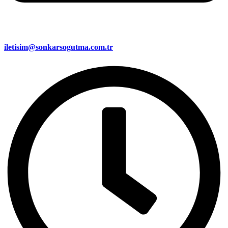
iletisim@sonkarsogutma.com.tr​